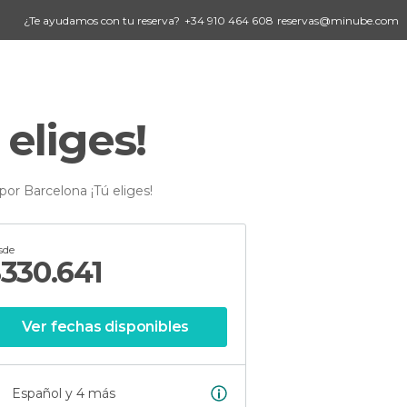
¿Te ayudamos con tu reserva?
+34 910 464 608
reservas@minube.com
eliges!
por Barcelona ¡Tú eliges!
sde
$
330.641
Ver fechas disponibles
Español y 4 más