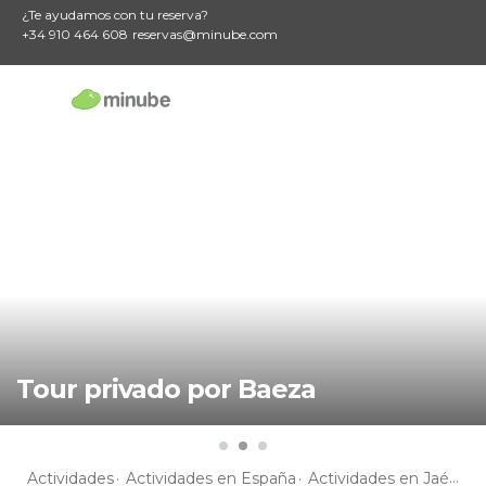
¿Te ayudamos con tu reserva?
+34 910 464 608
reservas@minube.com
Tour privado por Baeza
Actividades
Actividades en España
Actividades en Jaén
A