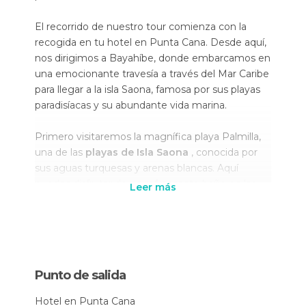
El recorrido de nuestro tour comienza con la
recogida en tu hotel en Punta Cana. Desde aquí,
nos dirigimos a Bayahíbe, donde embarcamos en
una emocionante travesía a través del Mar Caribe
para llegar a la isla Saona, famosa por sus playas
paradisíacas y su abundante vida marina.
Primero visitaremos la magnífica playa Palmilla,
una de las
playas de Isla Saona
, conocida por
sus aguas turquesas y arenas blancas. Aquí
puedes disfrutar de un refrescante baño en las
Leer más
prístinas y cristalinas aguas del Mar Caribe, tomar
el sol en la arena blanca o practicar snorkel y
descubrir la diversidad de la vida marina del lugar.
Continuamos nuestro viaje a través de la
isla
Punto de salida
Saona mar Caribe
visitando las exóticas playas
de Mano de Juan y Caleta. En cada una de estas
Hotel en Punta Cana