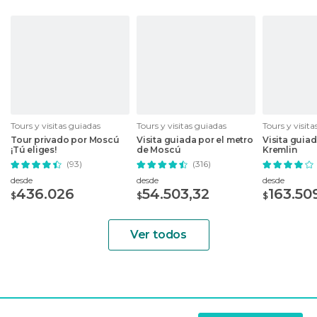
Tours y visitas guiadas
Tours y visitas guiadas
Tours y visit
Tour privado por Moscú
Visita guiada por el metro
Visita guiad
¡Tú eliges!
de Moscú
Kremlin
(93)
(316)
desde
desde
desde
436.026
54.503,32
163.50
$
$
$
Ver todos