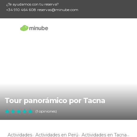
¿Te ayudamos con tu reserva?
+34 910 464 608
reservas@minube.com
Tour panorámico por Tacna
(1 opiniones)
Actividades
Actividades en Perú
Actividades en Tacna
Act