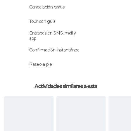
Tras dos horas disfrutando de las preciosas vistas
Cancelación gratis
de Udaipur bajo el cielo nocturno, te despedirás
del guía y se pondrá punto y final al tour.
Tour con guía
Idioma
Entradas en SMS, mail y
app
La actividad se hará con un
guía que habla
Confirmación instantánea
inglés
.
Paseo a pie
Actividades similares a esta