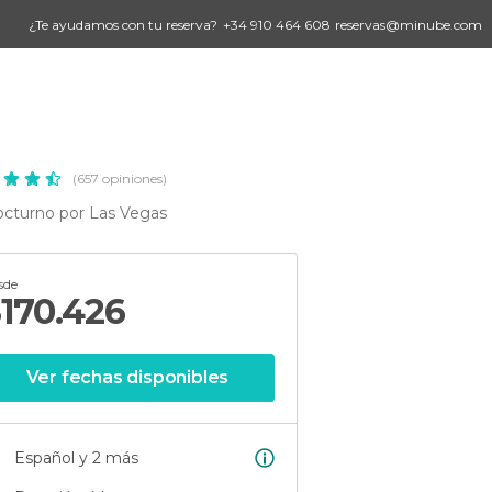
¿Te ayudamos con tu reserva?
+34 910 464 608
reservas@minube.com
(657 opiniones)
octurno por Las Vegas
sde
$
170.426
Ver fechas disponibles
Español y 2 más