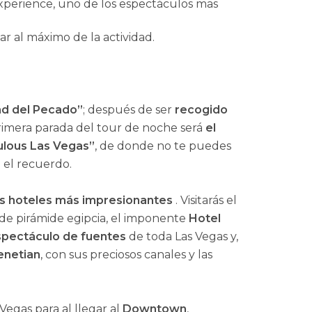
xperience, uno de los espectáculos mas
ar al máximo de la actividad.
ad del Pecado”
; después de ser
recogido
primera parada del tour de noche será
el
ulous Las Vegas”
, de donde no te puedes
 el recuerdo.
os hoteles más impresionantes
. Visitarás el
de pirámide egipcia, el imponente
Hotel
spectáculo de fuentes
de toda Las Vegas y,
enetian
, con sus preciosos canales y las
Vegas para al llegar al
Downtown
,