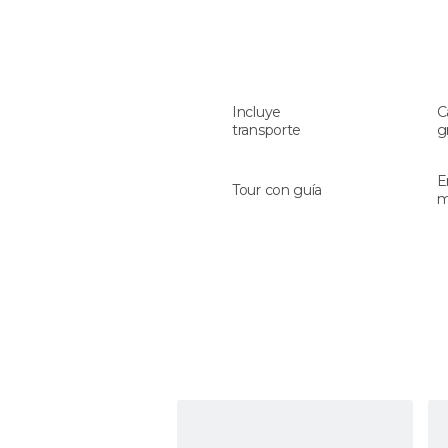
Incluye
C
transporte
g
E
Tour con guía
m