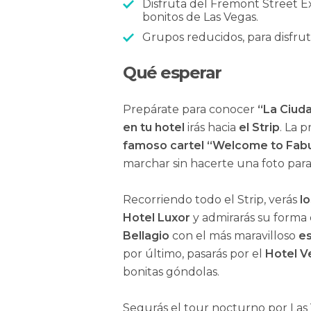
Disfruta del Fremont Street E
bonitos de Las Vegas.
Grupos reducidos, para disfrut
Qué esperar
Prepárate para conocer
“La Ciud
en tu hotel
irás hacia
el Strip
. La 
famoso cartel “Welcome to Fab
marchar sin hacerte una foto para
Recorriendo todo el Strip, verás
l
Hotel Luxor
y admirarás su forma 
Bellagio
con el más maravilloso
e
por último, pasarás por el
Hotel V
bonitas góndolas.
Segurás el tour nocturno por Las 