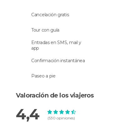
Idioma
Cancelación gratis
La actividad se hará con un
guía que habla
español
.
Tour con guía
Entradas en SMS, mail y
app
Confirmación instantánea
Paseo a pie
Valoración de los viajeros
4,4
(530 opiniones)