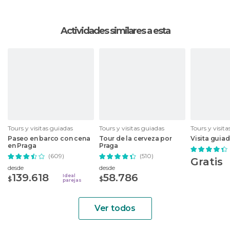
Actividades similares a esta
Tours y visitas guiadas
Tours y visitas guiadas
Tours y visit
Paseo en barco con cena
Tour de la cerveza por
Visita guia
en Praga
Praga
(609)
(510)
Gratis
desde
desde
139.618
58.786
Ideal
$
$
parejas
Ver todos