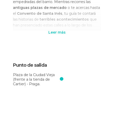
empedradas del barrio. Mientras recorres las
antiguas plazas de mercado
o te acercas hasta
el
Convento de Santa Inés
, tu guía te contará
las historias de
terribles acontecimientos
que
han presenciado estas calles a lo largo de los
siglos; todo tipo de tragedias sangrientas,
Leer más
leyendas urbanas e historias de
fantasmas
.
Continuarás la ruta llegando hasta el
barrio judío
.
Recorriendo sus históricas calles plagadas de
historias y supersticiones llegarás hasta el tétrico
Punto de salida
cementerio judío de Praga
. Sus cientos de
lápidas de piedra amontonadas bajo el cielo
Plaza de la Ciudad Vieja
nocturno podrían servir perfectamente como
(frente a la tienda de
escenario de cualquier película de terror.
Cartier) - Praga.
Después de una noche de misterio y leyendas
oscuras volverás hasta la Plaza de la Ciudad Vieja
para terminar el recorrido de dos horas del tour.