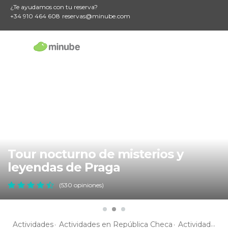
¿Te ayudamos con tu reserva?
+34 910 464 608
reservas@minube.com
Tour nocturno de misterios y
leyendas de Praga
(530 opiniones)
Actividades
Actividades en República Checa
Actividades en Bohemia