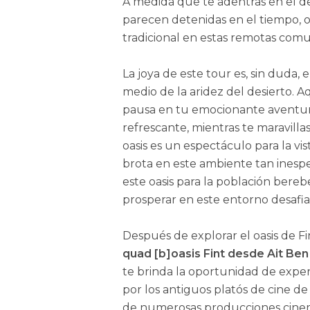
A medida que te adentras en el de
parecen detenidas en el tiempo, o
tradicional en estas remotas com
La joya de este tour es, sin duda, 
medio de la aridez del desierto. 
pausa en tu emocionante aventura
refrescante, mientras te maravilla
oasis es un espectáculo para la vis
brota en este ambiente tan inesp
este oasis para la población bere
prosperar en este entorno desafia
Después de explorar el oasis de F
quad [b]oasis Fint desde Ait Be
te brinda la oportunidad de exper
por los antiguos platós de cine d
de numerosas producciones cinema