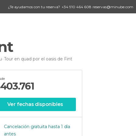
¿Te ayudamos con tu reserva?
+34 910 464 608
reservas@minube.com
nt
u
Tour en quad por el oasis de Fint
sde
$
403.761
Ver fechas disponibles
Cancelación gratuita hasta 1 día
antes