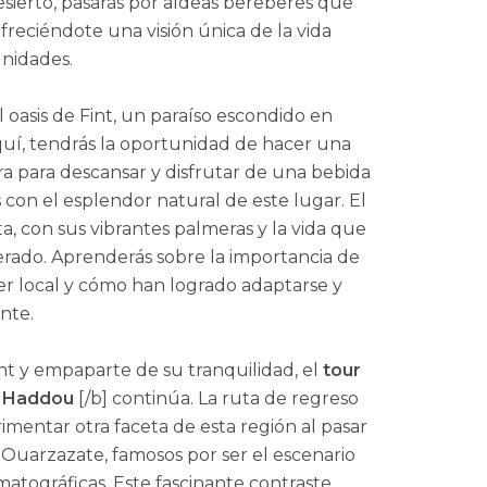
sierto, pasarás por aldeas bereberes que
freciéndote una visión única de la vida
unidades.
el oasis de Fint, un paraíso escondido en
Aquí, tendrás la oportunidad de hacer una
 para descansar y disfrutar de una bebida
s con el esplendor natural de este lugar. El
ta, con sus vibrantes palmeras y la vida que
erado. Aprenderás sobre la importancia de
ber local y cómo han logrado adaptarse y
nte.
int y empaparte de su tranquilidad, el
tour
n Haddou
[/b] continúa. La ruta de regreso
imentar otra faceta de esta región al pasar
e Ouarzazate, famosos por ser el escenario
tográficas. Este fascinante contraste