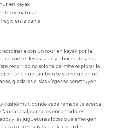
lmur en kayak
u entorno natural
fragio en la bahía
raordinaria con un tour en kayak por la
ura que te llevará a descubrir los tesoros
Este recorrido no solo te permite explorar la
región, sino que también te sumerge en un
nes, glaciares e islas vírgenes construyen
 Stykkishólmur, donde cada remada te acerca
e fauna local, como los encantadores
tilados y las juguetonas focas que emergen
tes. La ruta en kayak por la costa de