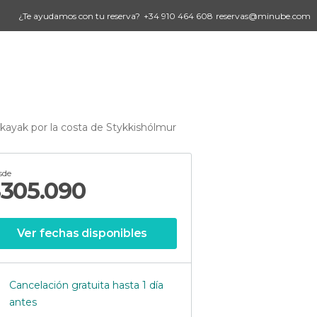
¿Te ayudamos con tu reserva?
+34 910 464 608
reservas@minube.com
 kayak por la costa de Stykkishólmur
sde
$
305.090
Ver fechas disponibles
Cancelación gratuita hasta 1 día
antes