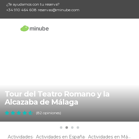
¿Te ayudamos con tu reserva?
+34 910 464 608
reservas@minube.com
Tour del Teatro Romano y la
Alcazaba de Málaga
(82 opiniones)
Actividades
Actividades en España
Actividades en Málaga