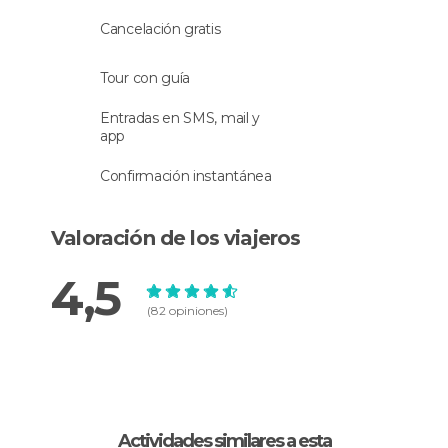
Y como no, esta estupenda visita no podía
Cancelación gratis
terminar de otra forma:
las maravillosas vistas
del puerto de Málaga
desde los miradores
Tour con guía
impresionantes de la Alcazaba.
Entradas en SMS, mail y
app
Confirmación instantánea
Valoración de los viajeros
4,5
(82 opiniones)
Actividades similares a esta