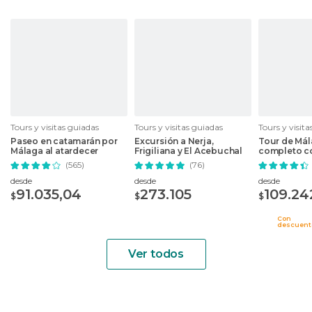
Tours y visitas guiadas
Tours y visitas guiadas
Tours y visit
Paseo en catamarán por
Excursión a Nerja,
Tour de Mál
Málaga al atardecer
Frigiliana y El Acebuchal
completo c
(565)
(76)
desde
desde
desde
91.035,04
273.105
109.24
$
$
$
Con
descuent
Ver todos