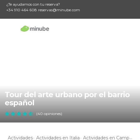
¿Te ayudamos con tu reserva?
+34 910 464 608
reservas@minube.com
Tour del arte urbano por el barrio
español
(40 opiniones)
Actividades
Actividades en Italia
Actividades en Campania