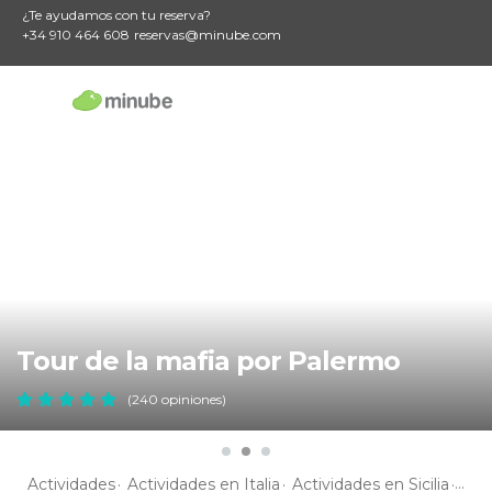
¿Te ayudamos con tu reserva?
+34 910 464 608
reservas@minube.com
Tour de la mafia por Palermo
(240 opiniones)
Actividades
Actividades en Italia
Actividades en Sicilia
Act