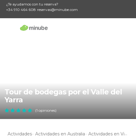
¿Te ayudamos con tu reserva?
+34 910 464 608
reservas@minube.com
Tour de bodegas por el Valle del
Yarra
(1 opiniones)
Actividades
Actividades en Australia
Actividades en Victoria