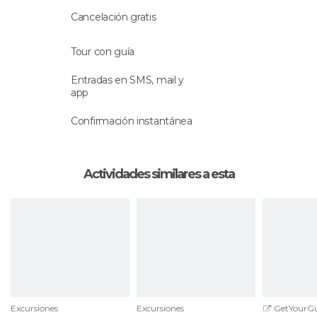
Cancelación gratis
Una vez conocidos a fondo los tres templos, te
devolverán al punto en el que te recogieron.
Tour con guía
Entradas en SMS, mail y
app
Confirmación instantánea
Actividades similares a esta
Excursiones
Excursiones
GetYourGu