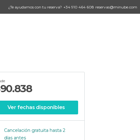
¿Te ayudamos con tu reserva?
+34 910 464 608
reservas@minube.com
sde
$
90.838
Ver fechas disponibles
Cancelación gratuita hasta 2
días antes