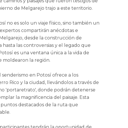
 de caminos y paisajes que fueron testigos de
bierno de Melgarejo trajo a este territorio.
í no es solo un viaje físico, sino también un
as expertos compartirán anécdotas e
 Melgarejo, desde la construcción de
a hasta las controversias y el legado que
Potosí es una ventana única a la vida de
ue moldearon la región.
el senderismo en Potosí ofrece a los
erro Rico y la ciudad, llevándolos a través de
mo 'portaretrato', donde podrán detenerse
emplar la magnificencia del paisaje. Esta
 puntos destacados de la ruta que
able.
 participantes tendrán la oportunidad de