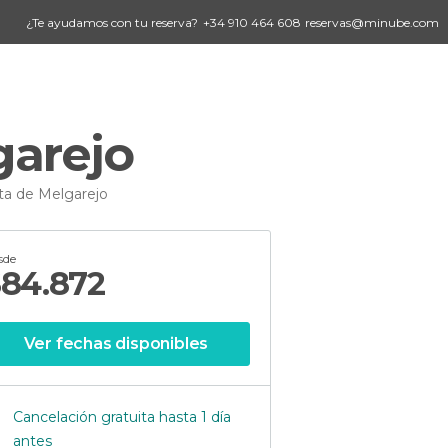
¿Te ayudamos con tu reserva?
+34 910 464 608
reservas@minube.com
garejo
ta de Melgarejo
sde
$
84.872
Ver fechas disponibles
Cancelación gratuita hasta 1 día
antes