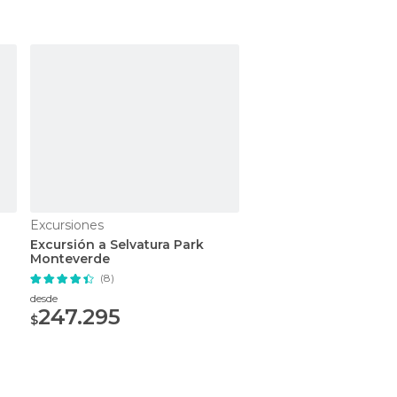
Excursiones
GetYourGuide
Excursión a Selvatura Park
Desde La Fortuna: tou
Monteverde
tarde del volcán Arena
aguas termales
(8)
(17)
desde
desde
247.295
41,08
$
$