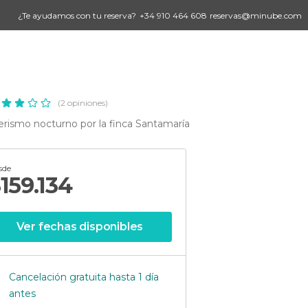
¿Te ayudamos con tu reserva?
+34 910 464 608
reservas@minube.com
(2 opiniones)
rismo nocturno por la finca Santamaría
sde
$
159.134
Ver fechas disponibles
Cancelación gratuita hasta 1 día
antes