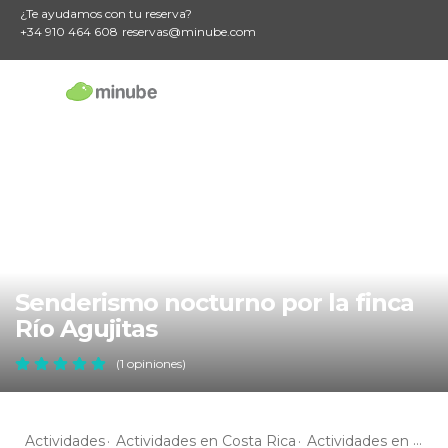
¿Te ayudamos con tu reserva?
+34 910 464 608
reservas@minube.com
Senderismo nocturno por la finca
Río Agujitas
(1 opiniones)
Actividades
Actividades en Costa Rica
Actividades en Puntarenas