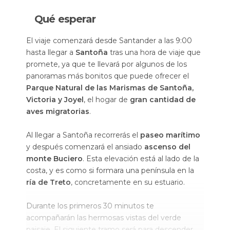
Qué esperar
El viaje comenzará desde Santander a las 9:00
hasta llegar a
Santoña
tras una hora de viaje que
promete, ya que te llevará por algunos de los
panoramas más bonitos que puede ofrecer el
Parque Natural de las Marismas de Santoña,
Victoria y Joyel
, el hogar de
gran cantidad de
aves migratorias
.
Al llegar a Santoña recorrerás el
paseo marítimo
y después comenzará el ansiado
ascenso del
monte Buciero
. Esta elevación está al lado de la
costa, y es como si formara una península en la
ría de Treto
, concretamente en su estuario.
Durante los primeros 30 minutos te
acompañarán las hermosas vistas del verde
paisaje. El siguiente tramo será para descender