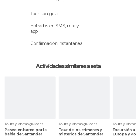
Este será el colofón final para una estupenda
Tour con guía
excursión por Santoña, para volver a Santander a
las 17.00.
Entradas en SMS, mail y
app
Confirmación instantánea
Actividades similares a esta
Tours y visitas guiadas
Tours y visitas guiadas
Tours y visit
Paseo en barco por la
Tour de los crímenes y
Excursión a
bahía de Santander
misterios de Santander
Europa y Po