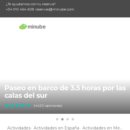
¿Te ayudamos con tu reserva?
+34 910 464 608
reservas@minube.com
Paseo en barco de 3.5 horas por las
calas del sur
(4420 opiniones)
Actividades
Actividades en España
Actividades en Menorca