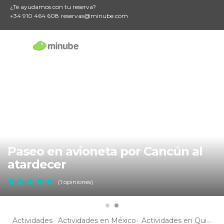
¿Te ayudamos con tu reserva?
+34 910 464 608
reservas@minube.com
Paseo en avioneta por Cancún al
atardecer
(1 opiniones)
Actividades
Actividades en México
Actividades en Quintana Roo