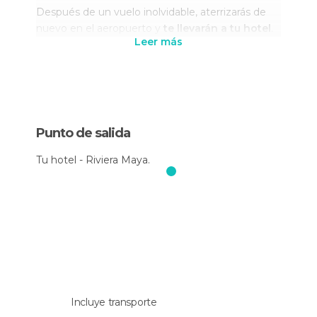
Después de un vuelo inolvidable, aterrizarás de
nuevo en el aeropuerto y
te llevarán a tu hotel
.
Leer más
Punto de salida
Tu hotel - Riviera Maya.
Incluye transporte