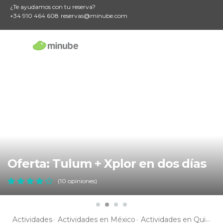
¿Te ayudamos con tu reserva?
+34 910 464 608
reservas@minube.com
Oferta: Tulum + Xplor en dos días
(10 opiniones)
Actividades
Actividades en México
Actividades en Quintana Roo