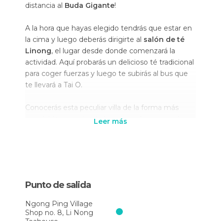
distancia al
Buda Gigante
!
A la hora que hayas elegido tendrás que estar en
la cima y luego deberás dirigirte al
salón de té
Linong
, el lugar desde donde comenzará la
actividad. Aquí probarás un delicioso té tradicional
para coger fuerzas y luego te subirás al bus que
te llevará a Tai O.
Conocerás esta peculiar villa de la forma más
agradable, recorriendo las aguas de sus canales a
Leer más
bordo de un barco. Mientras, el guía te contará la
historia del pueblo, que es nada menos que
la
villa de pescadores más antigua de todo
Hong Kong
. Allí podrás ver las casas típicas que
yacen sobre el agua, los famosos palafitos. Y lo
Punto de salida
mejor de todo es que
podrás conocer una de
estas viviendas por dentro
para descubrir cómo
Ngong Ping Village
viven los aldeanos.
Shop no. 8, Li Nong