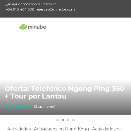
¿Te ayudamos con tu reserva?
+34 910 464 608
reservas@minube.com
Oferta: Teleférico Ngong Ping 360
+ Tour por Lantau
(2 opiniones)
Actividades
Actividades en Hong Kong
Actividades en Chek Lap Kok