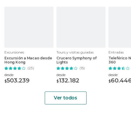
Excursiones
Tours y visitas guiadas
Entradas
Excursión a Macao desde
Crucero Symphony of
Teleférico 
Hong Kong
Lights
360
(23)
(15)
desde
desde
desde
503.239
132.182
60.44
$
$
$
Ver todos