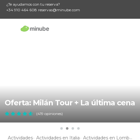
¿Te ayudamos con tu reserva?
+34 910 464 608
reservas@minube.com
Oferta: Milán Tour + La última cena
(419 opiniones)
Actividades
Actividades en Italia
Actividades en Lombardía