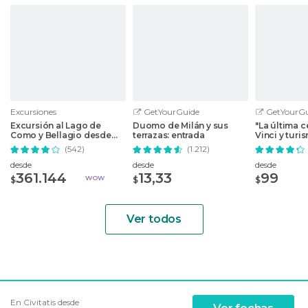
Excursiones
GetYourGuide
GetYourGu
Excursión al Lago de
Duomo de Milán y sus
"La última 
Como y Bellagio desde
terrazas: entrada
Vinci y turi
Milán
(542)
(1.212)
desde
desde
desde
361.144
13,33
99
WOW
$
$
$
Ver todos
En Civitatis desde