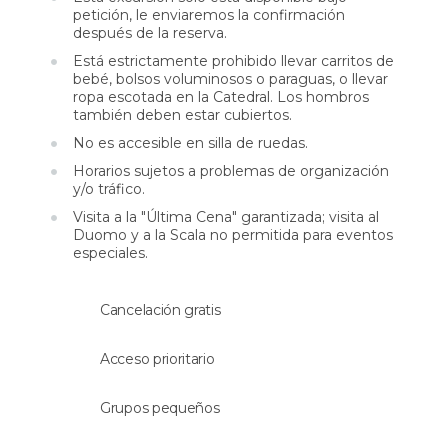
de Santa Maria delle Grazie
y, por razones de
petición, le enviaremos la confirmación
después de la reserva.
conservación, solo está abierta a un número
extremadamente limitado de visitantes diarios.
Está estrictamente prohibido llevar carritos de
bebé, bolsos voluminosos o paraguas, o llevar
Con tus
entradas para La Última Cena
incluidas
ropa escotada en la Catedral. Los hombros
en este tour,
tendrás garantizada la entrada al
también deben estar cubiertos.
Cenacolo Vinciano
sin sufrir largas esperas.
No es accesible en silla de ruedas.
Horarios sujetos a problemas de organización
y/o tráfico.
Visita a la "Última Cena" garantizada; visita al
Duomo y a la Scala no permitida para eventos
especiales.
Cancelación gratis
Acceso prioritario
Grupos pequeños