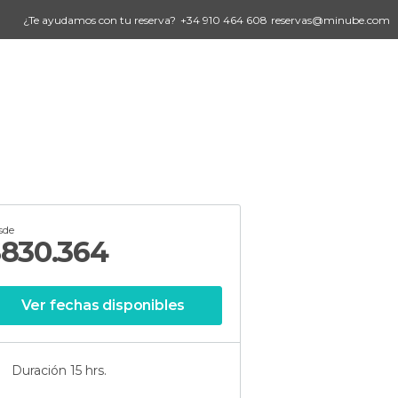
¿Te ayudamos con tu reserva?
+34 910 464 608
reservas@minube.com
sde
$
830.364
Ver fechas disponibles
Duración 15 hrs.