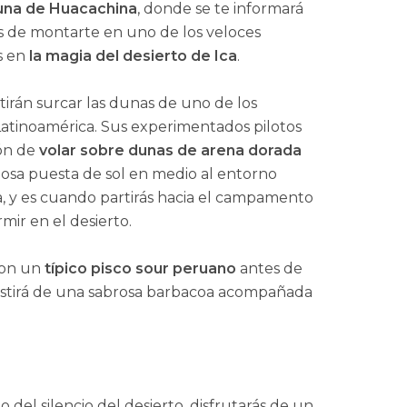
una de Huacachina
, donde se te informará
s de montarte en uno de los veloces
s en
la magia del desierto de Ica
.
tirán surcar las dunas de uno de los
Latinoamérica. Sus experimentados pilotos
ión de
volar sobre dunas de arena dorada
llosa puesta de sol en medio al entorno
ía, y es cuando partirás hacia el campamento
mir en el desierto.
con un
típico pisco sour peruano
antes de
sistirá de una sabrosa barbacoa acompañada
del silencio del desierto, disfrutarás de un