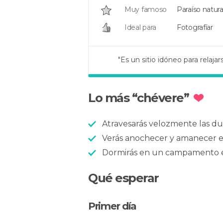
Muy famoso
Paraíso natura
Ideal para
Fotografíar
"Es un sitio idóneo para relajars
"El desierto más hermoso de P
Lo más “chévere”
Atravesarás velozmente las d
Verás anochecer y amanecer en
Dormirás en un campamento en
Qué esperar
Primer día