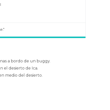
l
e."
erú."
unas a bordo de un buggy.
 el desierto de Ica.
 medio del desierto.