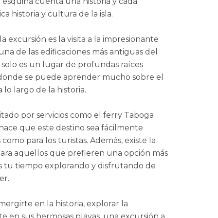
 esquina cuenta una historia y cada
a historia y cultura de la isla.
 excursión es la visita a la impresionante
una de las edificaciones más antiguas del
o solo es un lugar de profundas raíces
io donde se puede aprender mucho sobre el
 lo largo de la historia.
litado por servicios como el ferry Taboga
ace que este destino sea fácilmente
 como para los turistas. Además, existe la
para aquellos que prefieren una opción más
 tu tiempo explorando y disfrutando de
er.
rgirte en la historia, explorar la
te en sus hermosas playas, una excursión a