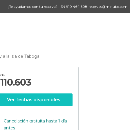
¿Te ayudamos con tu reserva?
+34 910 464 608
reservas@minube.com
y a la isla de Taboga
sde
$
110.603
Ver fechas disponibles
Cancelación gratuita hasta 1 día
antes