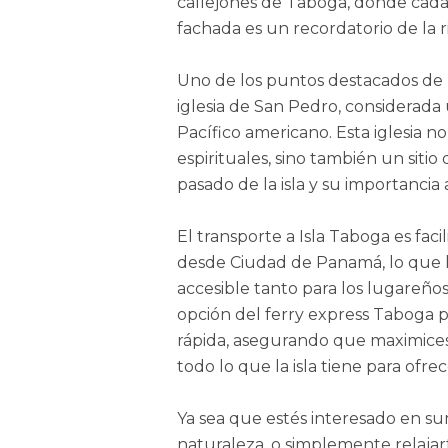
callejones de Taboga, donde cada
fachada es un recordatorio de la ric
Uno de los puntos destacados de la
iglesia de San Pedro, considerada 
Pacífico americano. Esta iglesia n
espirituales, sino también un sit
pasado de la isla y su importancia a
El transporte a Isla Taboga es faci
desde Ciudad de Panamá, lo que h
accesible tanto para los lugareños
opción del ferry express Taboga 
rápida, asegurando que maximices
todo lo que la isla tiene para ofrec
Ya sea que estés interesado en sume
naturaleza, o simplemente relajar