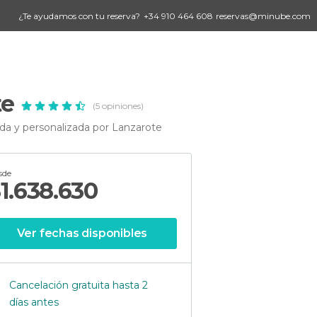
¿Te ayudamos con tu reserva?
+34 910 464 608
reservas@minube.com
te
(5 opiniones)
ada y personalizada por Lanzarote
sde
$
1.638.630
Ver fechas disponibles
Cancelación gratuita hasta 2
días antes