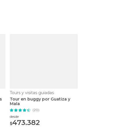
Tours y visitas guiadas
Excursiones
s
Tour en buggy por Guatiza y
Excursión a Fuerteve
Mala
desde Lanzarote
(20)
(96)
desde
desde
473.382
167.504,48
$
$