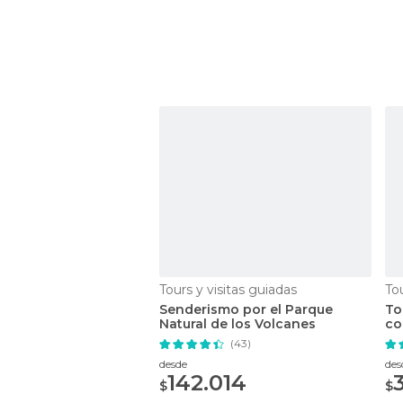
Tours y visitas guiadas
Tou
Senderismo por el Parque
To
Natural de los Volcanes
co
(43)
desde
des
142.014
$
$