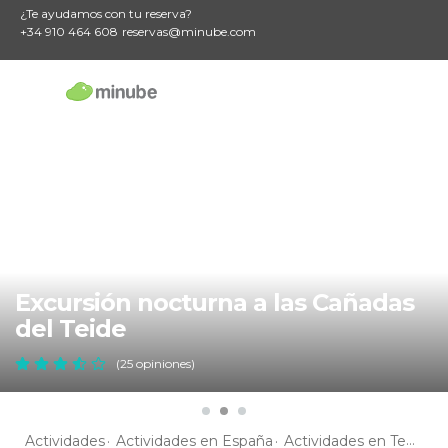
¿Te ayudamos con tu reserva?
+34 910 464 608
reservas@minube.com
Excursión nocturna a las Cañadas
del Teide
(25 opiniones)
Actividades
Actividades en España
Actividades en Tenerife