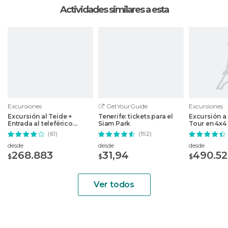
Actividades similares a esta
Excursiones
GetYourGuide
Excursiones
Excursión al Teide +
Tenerife: tickets para el
Excursión a
Entrada al teleférico
Siam Park
Tour en 4x4
desde el sur
(61)
(192)
desde
desde
desde
268.883
31,94
490.5
$
$
$
Ver todos