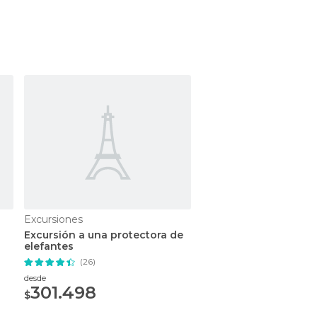
Excursiones
Excursiones
Excursión a una protectora de
Excursión a Maetama
elefantes
Chiang Mai
(26)
(23)
desde
desde
301.498
124.468
$
$