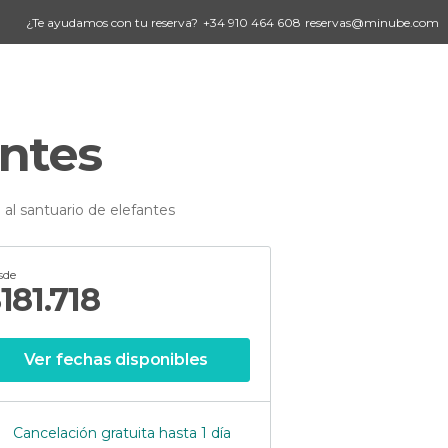
¿Te ayudamos con tu reserva?
+34 910 464 608
reservas@minube.com
antes
 al santuario de elefantes
sde
$
181.718
Ver fechas disponibles
Cancelación gratuita hasta 1 día