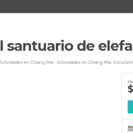
l santuario de elef
Actividades en Chiang Mai
Actividades en Chiang Mai
Excursión
De