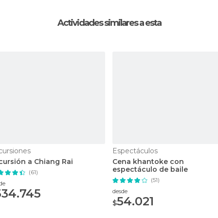
Actividades similares a esta
cursiones
Espectáculos
cursión a Chiang Rai
Cena khantoke con
espectáculo de baile
(61)
(51)
de
334.745
desde
54.021
$