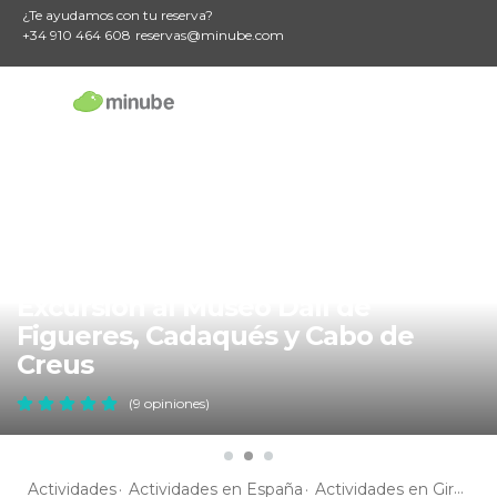
¿Te ayudamos con tu reserva?
+34 910 464 608
reservas@minube.com
Excursión al Museo Dalí de
Figueres, Cadaqués y Cabo de
Creus
(9 opiniones)
Actividades
Actividades en España
Actividades en Girona