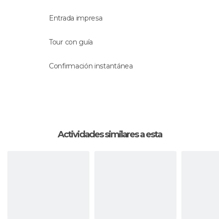
A continuación, saldrás de Cadaqués para
Entrada impresa
acercarte hasta el
Parque Natural del Cabo de
Creus
, donde podrás disfrutar de una panorámica
Tour con guía
increíble de la
bahía de Roses
.
Confirmación instantánea
Después de pasar un día siguiendo los pasos de
la peculiar vida y obra de Dalí, te llevarán de vuelta
a Girona. Estarás allí en torno a las 18:00h.
Actividades similares a esta