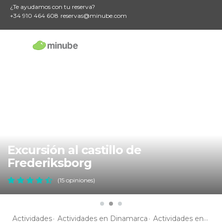
¿Te ayudamos con tu reserva?
+34 910 464 608
reservas@minube.com
Excursión al castillo de
Frederiksborg
(15 opiniones)
Actividades
Actividades en Dinamarca
Actividades en Copenhague