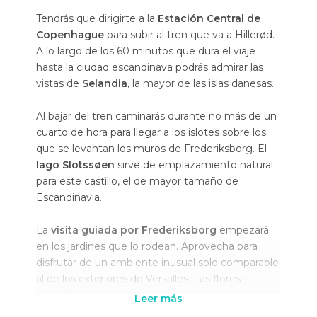
Tendrás que dirigirte a la
Estación Central de
Copenhague
para subir al tren que va a Hillerød.
A lo largo de los 60 minutos que dura el viaje
hasta la ciudad escandinava podrás admirar las
vistas de
Selandia
, la mayor de las islas danesas.
Al bajar del tren caminarás durante no más de un
cuarto de hora para llegar a los islotes sobre los
que se levantan los muros de Frederiksborg. El
lago Slotssøen
sirve de emplazamiento natural
para este castillo, el de mayor tamaño de
Escandinavia.
La
visita guiada por Frederiksborg
empezará
en los jardines que lo rodean. Aprovecha para
disfrutar de un ambiente inusual solo comparable
al de los exteriores de Versalles. Las flores
aromáticas harán que desees perderte entre sus
Leer más
laberintos de cuento. Con esta maravillosa