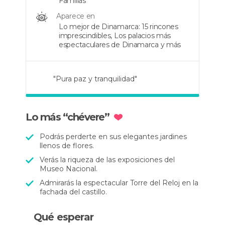
Familias
Aparece en
Lo mejor de Dinamarca: 15 rincones
imprescindibles, Los palacios más
espectaculares de Dinamarca y más
"Pura paz y tranquilidad"
"Un castillo de cuento"
"El palacio más grande de
Escandinavia"
Lo más “chévere”
Podrás perderte en sus elegantes jardines
llenos de flores.
Verás la riqueza de las exposiciones del
Museo Nacional.
Admirarás la espectacular Torre del Reloj en la
fachada del castillo.
Qué esperar