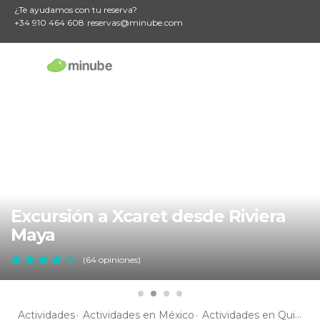
¿Te ayudamos con tu reserva?
+34 910 464 608
reservas@minube.com
Excursión a Xcaret desde Riviera
Maya
(64 opiniones)
Actividades
Actividades en México
Actividades en Quintana Roo