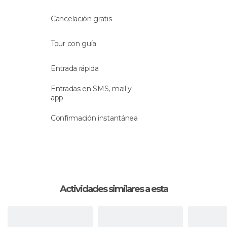
La actividad se hará con un
guía bilingüe que
Cancelación gratis
habla español e inglés
.
Tour con guía
Entrada rápida
Entradas en SMS, mail y
app
Confirmación instantánea
Actividades similares a esta