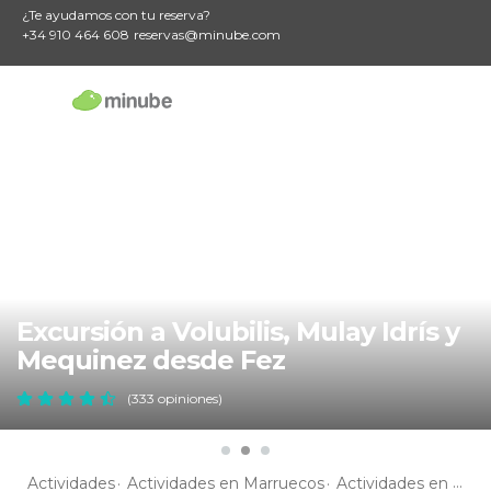
¿Te ayudamos con tu reserva?
+34 910 464 608
reservas@minube.com
Excursión a Volubilis, Mulay Idrís y
Mequinez desde Fez
(333 opiniones)
Actividades
Actividades en Marruecos
Actividades en Fès-Boulemane