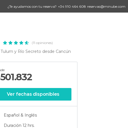
¿Te ayudamos con tu reserva?
+34 910 464 608
reservas@minube.com
n
(11 opiniones)
a Tulum y Río Secreto desde Cancún
sde
$
501.832
Ver fechas disponibles
Español & Inglés
Duración 12 hrs.