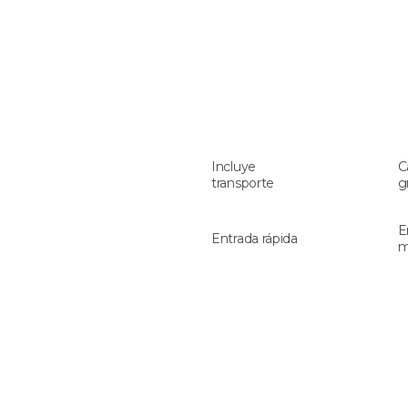
Incluye
C
transporte
g
E
Entrada rápida
m