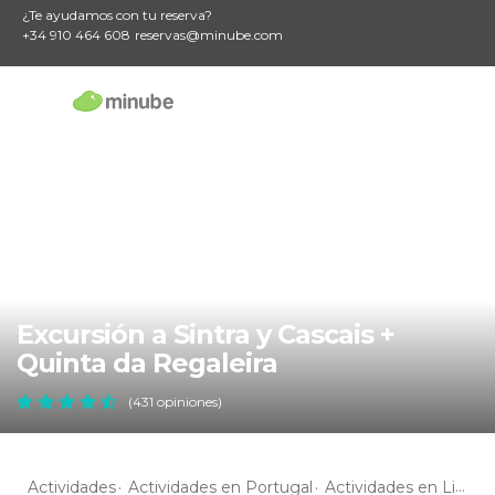
¿Te ayudamos con tu reserva?
+34 910 464 608
reservas@minube.com
Excursión a Sintra y Cascais +
Quinta da Regaleira
(431 opiniones)
Actividades
Actividades en Portugal
Actividades en Lisboa