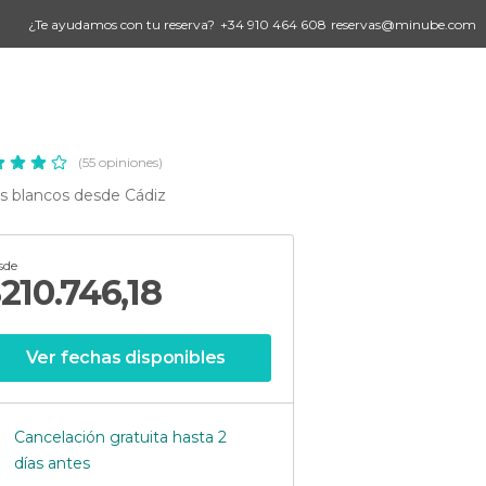
¿Te ayudamos con tu reserva?
+34 910 464 608
reservas@minube.com
(55 opiniones)
os blancos desde Cádiz
sde
$
210.746,18
Ver fechas disponibles
Cancelación gratuita hasta 2
días antes