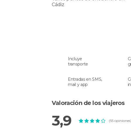
Cádiz
Incluye
C
transporte
g
Entradas en SMS,
C
mail y app
i
Valoración de los viajeros
3,9
(55 opiniones