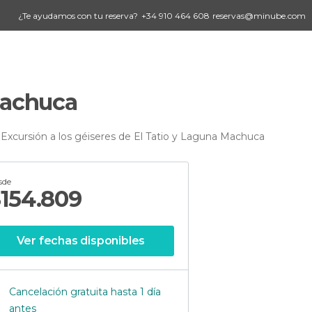
¿Te ayudamos con tu reserva?
+34 910 464 608
reservas@minube.com
 Machuca
Excursión a los géiseres de El Tatio y Laguna Machuca
sde
$
154.809
Ver fechas disponibles
Cancelación gratuita hasta 1 día
antes