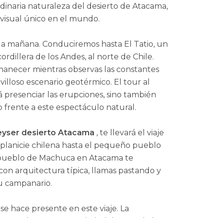
rdinaria naturaleza del desierto de Atacama,
visual único en el mundo.
a mañana. Conduciremos hasta El Tatio, un
rdillera de los Andes, al norte de Chile.
manecer mientras observas las constantes
illoso escenario geotérmico. El tour al
rá presenciar las erupciones, sino también
o frente a este espectáculo natural.
eyser desierto Atacama
, te llevará el viaje
ltiplanicie chilena hasta el pequeño pueblo
l pueblo de Machuca en Atacama te
o con arquitectura típica, llamas pastando y
u campanario.
se hace presente en este viaje. La