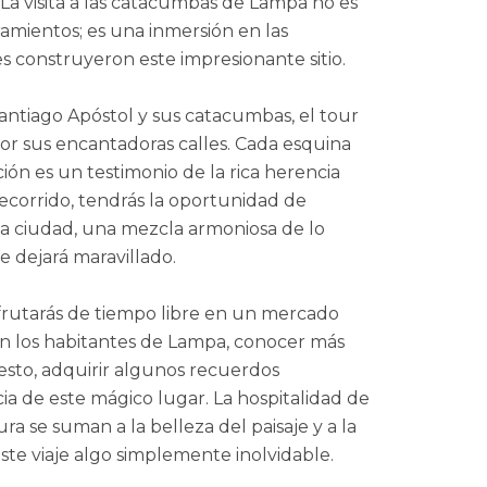
 La visita a las catacumbas de Lampa no es
amientos; es una inmersión en las
 construyeron este impresionante sitio.
Santiago Apóstol y sus catacumbas, el tour
r sus encantadoras calles. Cada esquina
ción es un testimonio de la rica herencia
recorrido, tendrás la oportunidad de
 la ciudad, una mezcla armoniosa de lo
e dejará maravillado.
sfrutarás de tiempo libre en un mercado
on los habitantes de Lampa, conocer más
uesto, adquirir algunos recuerdos
ia de este mágico lugar. La hospitalidad de
ra se suman a la belleza del paisaje y a la
este viaje algo simplemente inolvidable.