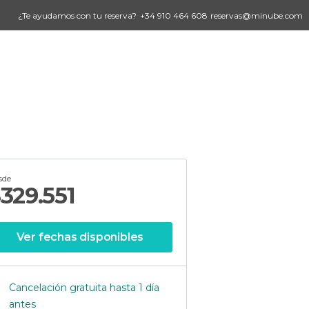
¿Te ayudamos con tu reserva?
+34 910 464 608
reservas@minube.com
sde
$
329.551
Ver fechas disponibles
Cancelación gratuita hasta 1 día
antes