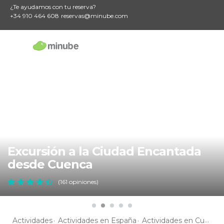
¿Te ayudamos con tu reserva?
+34 910 464 608
reservas@minube.com
Excursión a la Ciudad Encantada
desde Cuenca
(161 opiniones)
Actividades
Actividades en España
Actividades en Cuenca