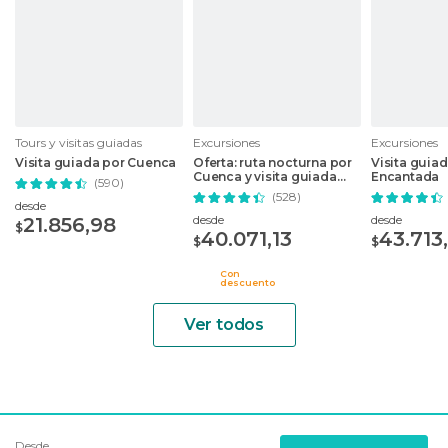
Tours y visitas guiadas
Excursiones
Excursiones
Visita guiada por Cuenca
Oferta: ruta nocturna por
Visita guiad
Cuenca y visita guiada
Encantada
(590)
por la Ciudad Encantada
(528)
desde
desde
desde
21.856,98
$
40.071,13
43.713
$
$
Con
descuento
Ver todos
Desde