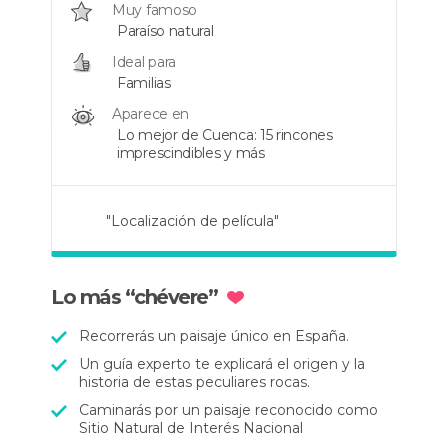
Muy famoso
Paraíso natural
Ideal para
Familias
Aparece en
Lo mejor de Cuenca: 15 rincones
imprescindibles y más
"Localización de película"
"Un lugar único"
"Las sorpresas de la naturaleza"
Lo más “chévere”
Recorrerás un paisaje único en España.
Un guía experto te explicará el origen y la
historia de estas peculiares rocas.
Caminarás por un paisaje reconocido como
Sitio Natural de Interés Nacional