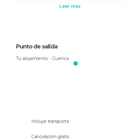
Leer más
Tras haber paseado por este rincón mágico de la
geografía española volverás de nuevo a Cuenca a
mediodía, en torno a las dos.
Punto de salida
Tu alojamiento - Cuenca
Incluye transporte
Cancelación gratis