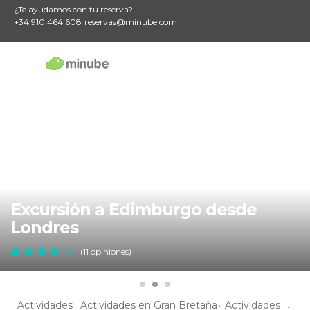
¿Te ayudamos con tu reserva?
+34 910 464 608
reservas@minube.com
Excursión a Edimburgo desde
Londres
(11 opiniones)
Actividades
Actividades en Gran Bretaña
Actividades en Inglaterra