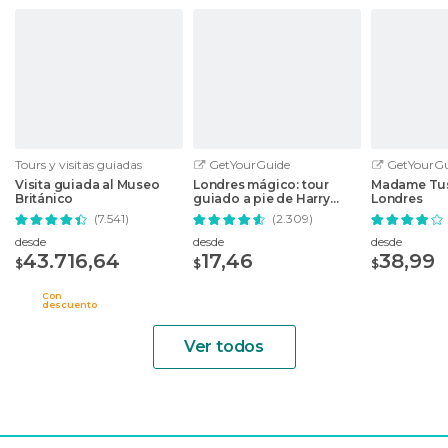
Tours y visitas guiadas
GetYourGuide
GetYourGu
Visita guiada al Museo
Londres mágico: tour
Madame Tu
Británico
guiado a pie de Harry
Londres
Potter
(7.541)
(2.309)
desde
desde
desde
43.716,64
17,46
38,99
$
$
$
Con
descuento
Ver todos