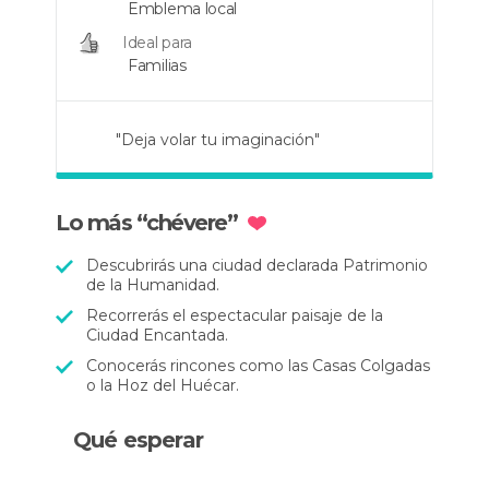
Emblema local
Ideal para
Familias
"Deja volar tu imaginación"
"Un paseo inolvidable"
"¡Increíble!"
Lo más “chévere”
Descubrirás una ciudad declarada Patrimonio
de la Humanidad.
Recorrerás el espectacular paisaje de la
Ciudad Encantada.
Conocerás rincones como las Casas Colgadas
o la Hoz del Huécar.
Qué esperar