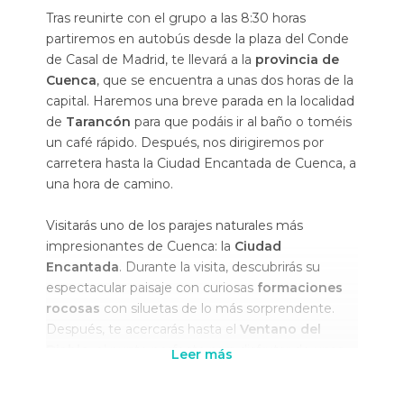
Tras reunirte con el grupo a las 8:30 horas
partiremos en autobús desde la plaza del Conde
de Casal de Madrid, te llevará a la
provincia de
Cuenca
, que se encuentra a unas dos horas de la
capital. Haremos una breve parada en la localidad
de
Tarancón
para que podáis ir al baño o toméis
un café rápido. Después, nos dirigiremos por
carretera hasta la Ciudad Encantada de Cuenca, a
una hora de camino.
Visitarás uno de los parajes naturales más
impresionantes de Cuenca: la
Ciudad
Encantada
. Durante la visita, descubrirás su
espectacular paisaje con curiosas
formaciones
rocosas
con siluetas de lo más sorprendente.
Después, te acercarás hasta el
Ventano del
Diablo
, el punto perfecto para disfrutar de unas
Leer más
vistas increíbles de la zona
. Llegarás a Cuenca
comenzando en el famoso
Puente de San