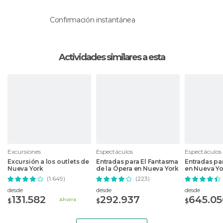
Confirmación instantánea
Actividades similares a esta
Excursiones
Espectáculos
Espectáculos
Excursión a los outlets de
Entradas para El Fantasma
Entradas pa
Nueva York
de la Ópera en Nueva York
en Nueva Yo
(1.649)
(223)
desde
desde
desde
131.582
292.937
645.05
Ahorra
$
$
$