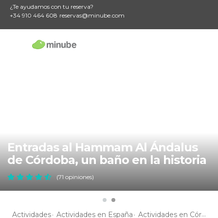
¿Te ayudamos con tu reserva?
+34 910 464 608
reservas@minube.com
Entradas al Hammam Al Ándalus
de Córdoba, un baño en la historia
(71 opiniones)
Actividades
Actividades en España
Actividades en Córdoba