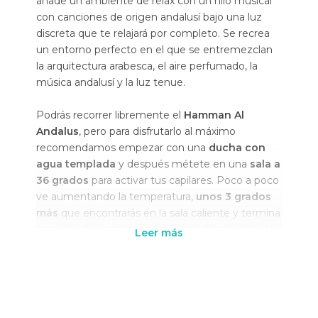
añade un ambiente de relax con un hilo musical
con canciones de origen andalusí bajo una luz
discreta que te relajará por completo. Se recrea
un entorno perfecto en el que se entremezclan
la arquitectura arabesca, el aire perfumado, la
música andalusí y la luz tenue.
Podrás recorrer libremente el
Hamman Al
Andalus
, pero para disfrutarlo al máximo
recomendamos empezar con una
ducha con
agua templada
y después métete en una
sala a
36 grados
para activar tus capilares. Poco a poco
ve aumentando la temperatura,
unos 3 grados
más
que encontrarás en la sala caliente y termina
con el
baño turco, ¡a 90 grados!
Finalmente, lo
Leer más
mejor es meterse en la
sala fría
con agua a 17
grados. La diferencia de temperatura ayudará a
devolver el cuerpo a la normalidad.
Podrás completar tu recorrido en la sala de