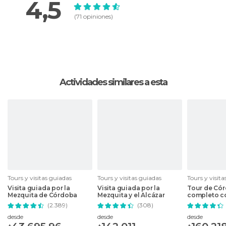
4,5
(71 opiniones)
Actividades similares a esta
Tours y visitas guiadas
Tours y visitas guiadas
Tours y visit
Visita guiada por la
Visita guiada por la
Tour de Cór
Mezquita de Córdoba
Mezquita y el Alcázar
completo c
(2.389)
(308)
desde
desde
desde