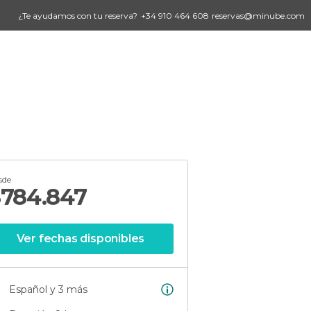
¿Te ayudamos con tu reserva?
+34 910 464 608
reservas@minube.com
sde
$
784.847
Ver fechas disponibles
Español y 3 más