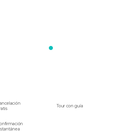
ancelación
Tour con guía
ratis
onfirmación
nstantánea