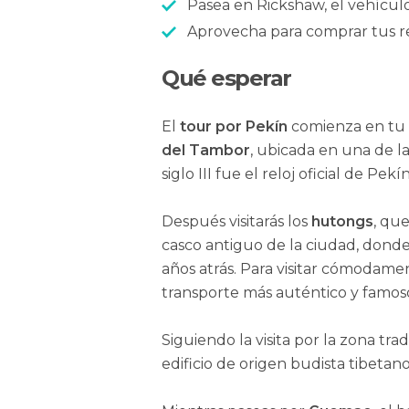
Pasea en Rickshaw, el vehículo
Aprovecha para comprar tus re
Qué esperar
El
tour por Pekín
comienza en tu ho
del Tambor
, ubicada en una de la
siglo III fue el reloj oficial de Pekín
Después visitarás los
hutongs
, qu
casco antiguo de la ciudad, donde
años atrás. Para visitar cómodam
transporte más auténtico y famoso
Siguiendo la visita por la zona trad
edificio de origen budista tibetan