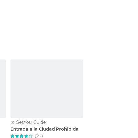
GetYourGuide
Tours y visitas guiadas
Entrada a la Ciudad Prohibida
Entrada a la Ciudad P
(132)
(20)