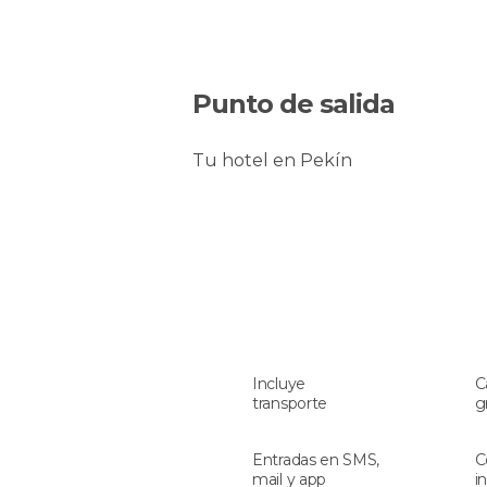
Punto de salida
Tu hotel en Pekín
Incluye
C
transporte
g
Entradas en SMS,
C
mail y app
i