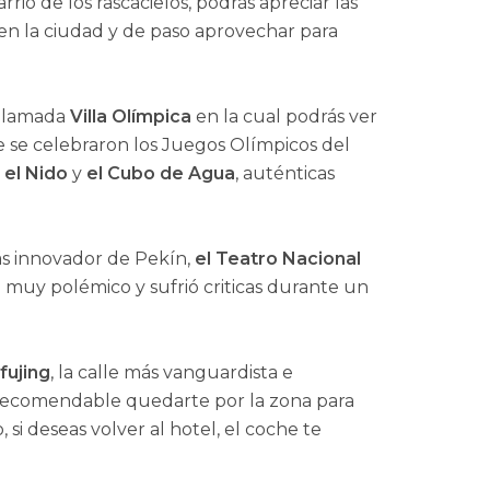
barrio de los rascacielos, podrás apreciar las
en la ciudad y de paso aprovechar para
a llamada
Villa Olímpica
en la cual podrás ver
e se celebraron los Juegos Olímpicos del
n
el Nido
y
el Cubo de Agua
, auténticas
más innovador de Pekín,
el Teatro Nacional
e muy polémico y sufrió criticas durante un
ujing
, la calle más vanguardista e
 recomendable quedarte por la zona para
, si deseas volver al hotel, el coche te