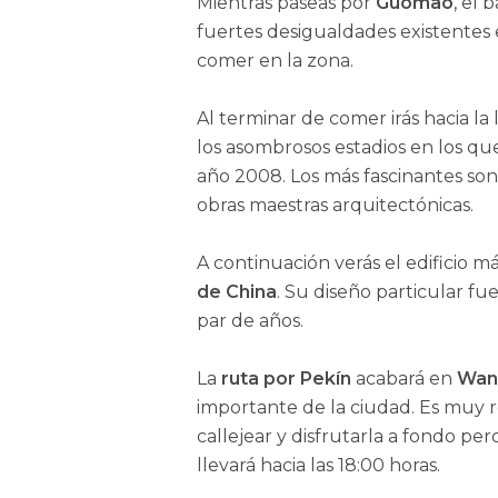
Mientras paseas por
Guomao
, el 
fuertes desigualdades existentes 
comer en la zona.
Al terminar de comer irás hacia l
los asombrosos estadios en los qu
año 2008. Los más fascinantes so
obras maestras arquitectónicas.
A continuación verás el edificio 
de China
. Su diseño particular fu
par de años.
La
ruta por Pekín
acabará en
Wanf
importante de la ciudad. Es muy
callejear y disfrutarla a fondo pero
llevará hacia las 18:00 horas.