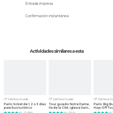
Entrada impresa
Confirmación instantánea
Actividades similares a esta
GetYourGuide
GetYourGuide
GetYourGu
París: ticket de 1, 2 o 3 días
Tour guiado Notre Dame,
París: Big 
para bus turístico
Ile de la Cité, iglesia Saint
Hop-Off To
Julien
Crucero Op
(2.136)
(741)