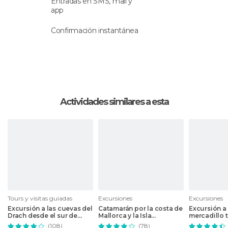
Entradas en SMS, mail y
app
Confirmación instantánea
Actividades similares a esta
Tours y visitas guiadas
Excursiones
Excursiones
Excursión a las cuevas del
Catamarán por la costa de
Excursión a
Drach desde el sur de
Mallorca y la Isla
mercadillo 
Mallorca
Dragonera
Mallorca
(108)
(78)