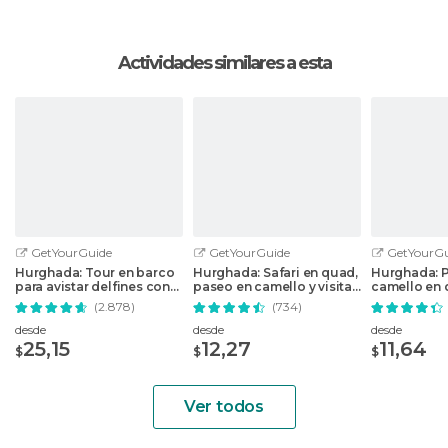
Actividades similares a esta
GetYourGuide
GetYourGuide
GetYourGu
Hurghada: Tour en barco
Hurghada: Safari en quad,
Hurghada: 
para avistar delfines con
paseo en camello y visita
camello en 
snorkel y almuerzo
a un pueblo beduino
desierto co
(2.878)
(734)
opcional
desde
desde
desde
25,15
12,27
11,64
$
$
$
Ver todos