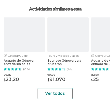
autobús, no necesitan billete.
Actividades similares a esta
GetYourGuide
Tours y visitas guiadas
GetYourGu
Acuario de Génova:
Tour por Génova para
Acuario de 
entrada sin colas
cruceros
entrada de 
completo
(255)
(46)
desde
desde
desde
23,20
91.070
25
$
$
$
Ver todos