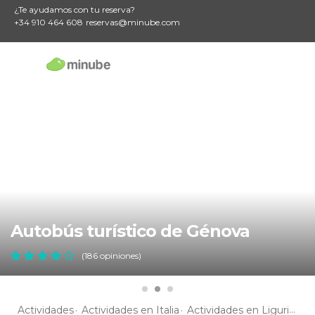
¿Te ayudamos con tu reserva?
+34 910 464 608
reservas@minube.com
Autobús turístico de Génova
(186 opiniones)
Actividades
Actividades en Italia
Actividades en Liguria
Ac