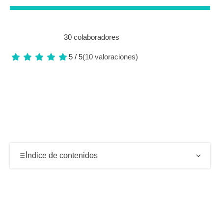
30 colaboradores
5 / 5
(10 valoraciones)
Índice de contenidos
Paisaje salvaje y panorámicas de la playa de Santa
Justa
Acantilados, ermita colgada y paredón de Santa