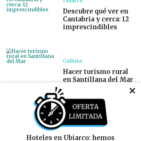
Ubiarco
Descubre qué ver en
Cantabria y cerca: 12
imprescindibles
Cultura
Hacer turismo rural
en Santillana del Mar
×
Política de Privacidad
Términos y condiciones
Hoteles en Ubiarco: hemos
Política de Cookies